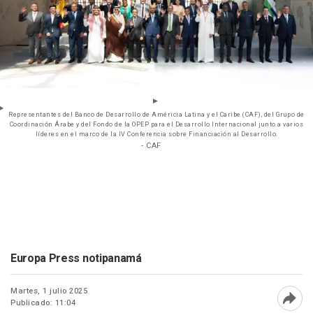
Representantes del Banco de Desarrollo de Américia Latina y el Caribe (CAF), del Grupo de
Coordinación Árabe y del Fondo de la OPEP para el Desarrollo Internacional junto a varios
líderes en el marco de la IV Conferencia sobre Financiación al Desarrollo.
- CAF
Europa Press notipanamá
Martes, 1 julio 2025
Publicado: 11:04
Abri