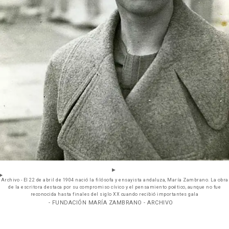
Archivo - El 22 de abril de 1904 nació la filósofa y ensayista andaluza, María Zambrano. La obra
de la escritora destaca por su compromiso cívico y el pensamiento poético, aunque no fue
reconocida hasta finales del siglo XX cuando recibió importantes gala
- FUNDACIÓN MARÍA ZAMBRANO - ARCHIVO