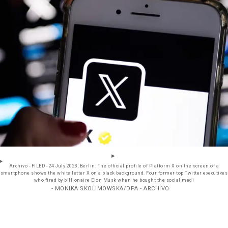
Archivo - FILED - 24 July 2023, Berlin: The official profile of Platform X on the screen of a
smartphone shows the white letter X on a black background. Four former top Twitter executives
who fired by billionaire Elon Musk when he bought the social medi
- MONIKA SKOLIMOWSKA/DPA - ARCHIVO