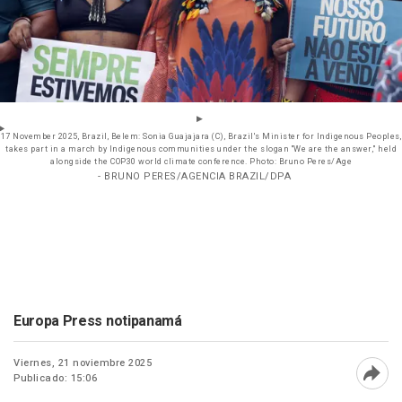
17 November 2025, Brazil, Belem: Sonia Guajajara (C), Brazil's Minister for Indigenous Peoples,
takes part in a march by Indigenous communities under the slogan "We are the answer," held
alongside the COP30 world climate conference. Photo: Bruno Peres/Age
- BRUNO PERES/AGENCIA BRAZIL/DPA
Europa Press notipanamá
Viernes, 21 noviembre 2025
Publicado: 15:06
Abri