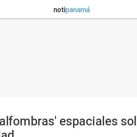
noti
panamá
'alfombras' espaciales so
dad