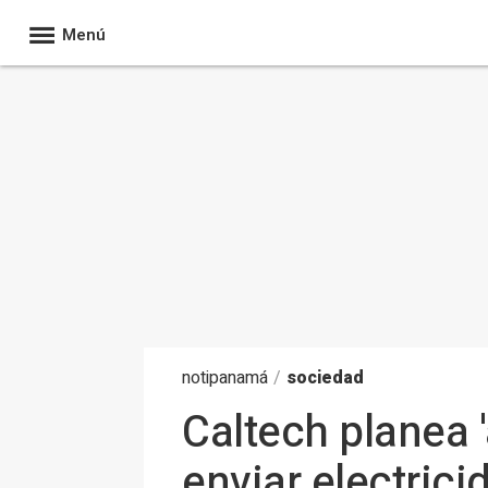
Menú
noti
panamá
/
sociedad
Caltech planea 
enviar electrici