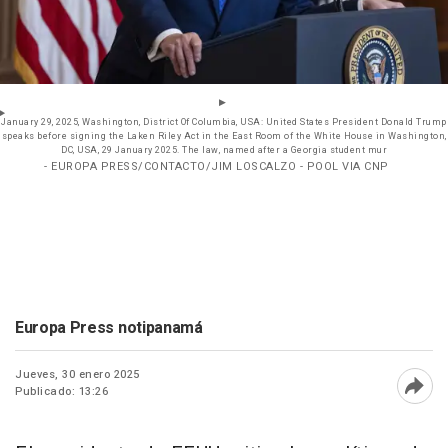
January 29, 2025, Washington, District Of Columbia, USA: United States President Donald Trump
speaks before signing the Laken Riley Act in the East Room of the White House in Washington,
DC, USA, 29 January 2025. The law, named after a Georgia student mur
- EUROPA PRESS/CONTACTO/JIM LOSCALZO - POOL VIA CNP
Europa Press notipanamá
Jueves, 30 enero 2025
Publicado: 13:26
Abri