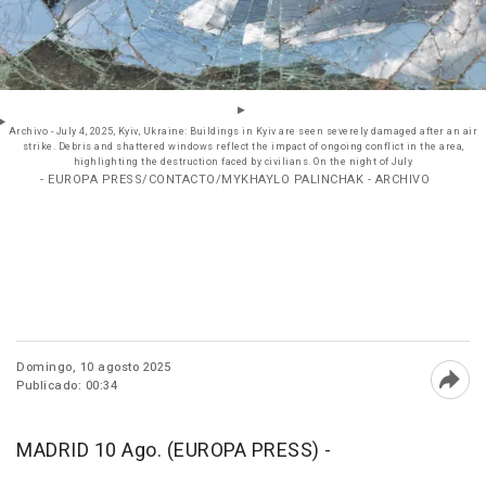
Archivo - July 4, 2025, Kyiv, Ukraine: Buildings in Kyiv are seen severely damaged after an air
strike. Debris and shattered windows reflect the impact of ongoing conflict in the area,
highlighting the destruction faced by civilians. On the night of July
- EUROPA PRESS/CONTACTO/MYKHAYLO PALINCHAK - ARCHIVO
Domingo, 10 agosto 2025
Publicado: 00:34
Abri
MADRID 10 Ago. (EUROPA PRESS) -