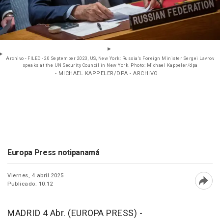
Archivo - FILED - 20 September 2023, US, New York: Russia's Foreign Minister Sergei Lavrov
speaks at the UN Security Council in New York. Photo: Michael Kappeler/dpa
- MICHAEL KAPPELER/DPA - ARCHIVO
Europa Press notipanamá
Viernes, 4 abril 2025
Publicado: 10:12
Abri
MADRID 4 Abr. (EUROPA PRESS) -