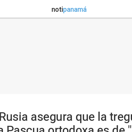
noti
panamá
 Rusia asegura que la tre
a Pascua ortodoxa es de "