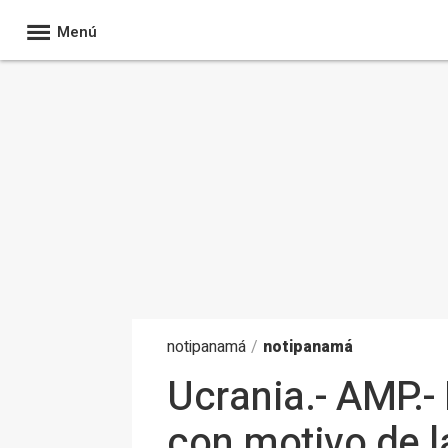
Menú
noti
panamá
/
notipanamá
Ucrania.- AMP.-
con motivo de l