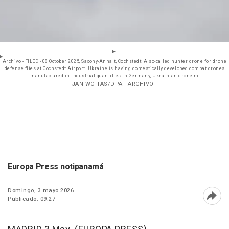
Archivo - FILED - 08 October 2025, Saxony-Anhalt, Cochstedt: A so-called hunter drone for drone
defense flies at Cochstedt Airport. Ukraine is having domestically developed combat drones
manufactured in industrial quantities in Germany, Ukrainian drone m
- JAN WOITAS/DPA - ARCHIVO
Europa Press notipanamá
Domingo, 3 mayo 2026
Publicado: 09:27
Abri