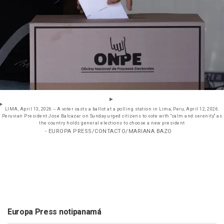
LIMA, April 13, 2026 -- A voter casts a ballot at a polling station in Lima, Peru, April 12, 2026.
Peruvian President Jose Balcazar on Sunday urged citizens to vote with "calm and serenity" as
the country holds general elections to choose a new president
- EUROPA PRESS/CONTACTO/MARIANA BAZO
Europa Press notipanamá