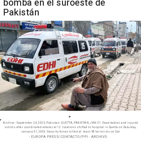
bomba en el suroeste de
Pakistán
Archivo - September 24, 2025, Pakistan: QUETTA, PAKISTAN, JAN 31: Dead bodies and injured
victims after coordinated attacks at 12 .locations shifted to hospital in Quetta on Saturday,
January 31, 2026. Security forces killed at .least 58 terrorists on Sat
- EUROPA PRESS/CONTACTO/PPI - ARCHIVO