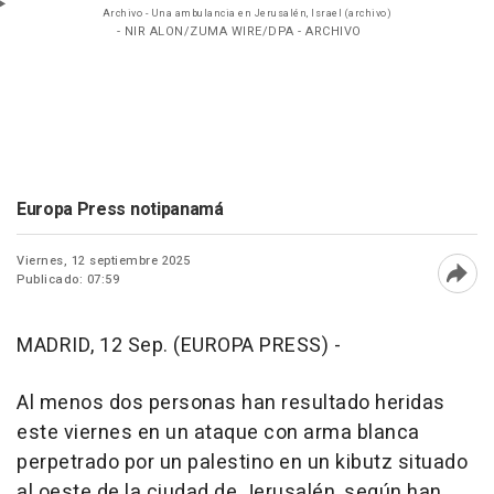
Archivo - Una ambulancia en Jerusalén, Israel (archivo)
- NIR ALON/ZUMA WIRE/DPA - ARCHIVO
Europa Press notipanamá
Viernes, 12 septiembre 2025
Publicado: 07:59
Abri
MADRID, 12 Sep. (EUROPA PRESS) -
Al menos dos personas han resultado heridas
este viernes en un ataque con arma blanca
perpetrado por un palestino en un kibutz situado
al oeste de la ciudad de Jerusalén, según han