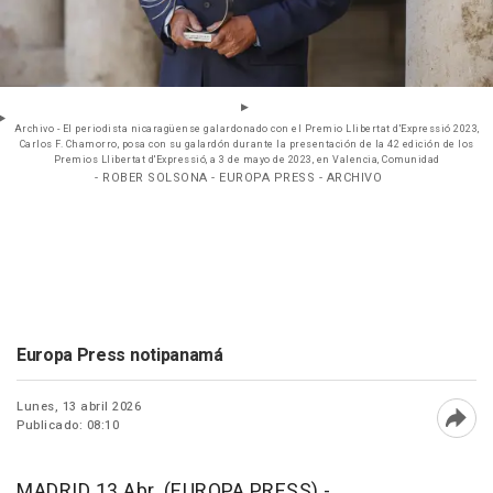
Archivo - El periodista nicaragüense galardonado con el Premio Llibertat d'Expressió 2023,
Carlos F. Chamorro, posa con su galardón durante la presentación de la 42 edición de los
Premios Llibertat d'Expressió, a 3 de mayo de 2023, en Valencia, Comunidad
- ROBER SOLSONA - EUROPA PRESS - ARCHIVO
Europa Press notipanamá
Lunes, 13 abril 2026
Publicado: 08:10
Abri
MADRID 13 Abr. (EUROPA PRESS) -