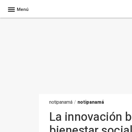
Menú
noti
panamá
/
notipanamá
La innovación 
bienestar socia