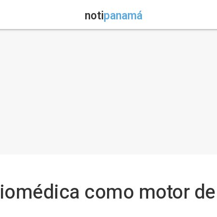
noti
panamá
biomédica como motor de 
l