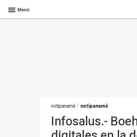
Menú
noti
panamá
/
notipanamá
Infosalus.- Boe
digitales en la