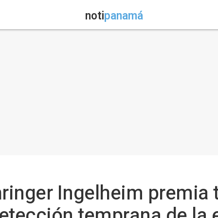
noti
panamá
hringer Ingelheim premia 
 detección temprana de l