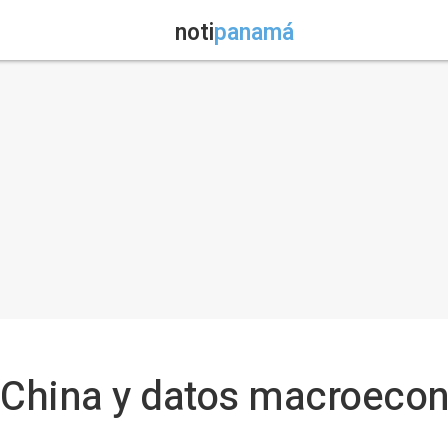
noti
panamá
n China y datos macroeco