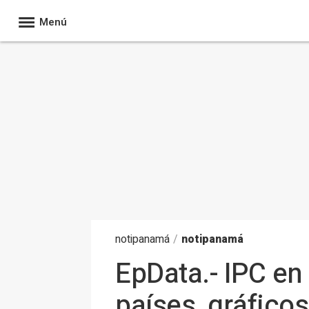
Menú
noti
panamá
/
notipanamá
EpData.- IPC e
países, gráficos