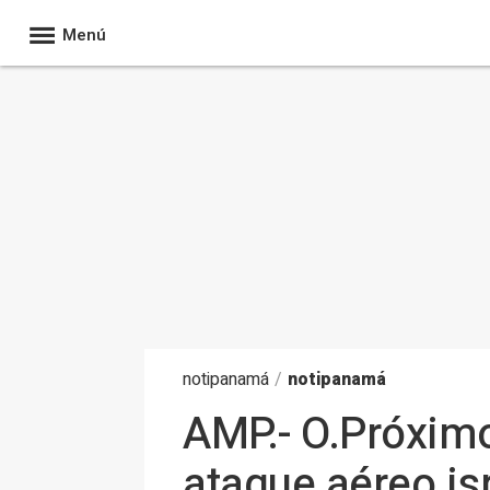
Menú
noti
panamá
/
notipanamá
AMP.- O.Próximo
ataque aéreo isr