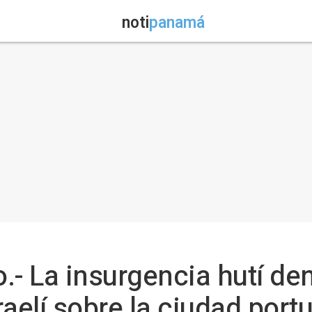
noti
panamá
.- La insurgencia hutí de
aelí sobre la ciudad portu