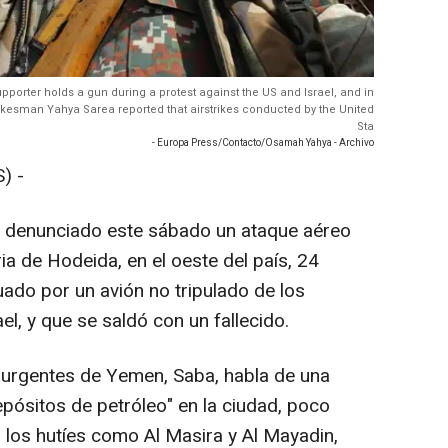
pporter holds a gun during a protest against the US and Israel, and in
spokesman Yahya Sarea reported that airstrikes conducted by the United
Sta
- Europa Press/Contacto/Osamah Yahya - Archivo
) -
a denunciado este sábado un ataque aéreo
ia de Hodeida, en el oeste del país, 24
ado por un avión no tripulado de los
el, y que se saldó con un fallecido.
nsurgentes de Yemen, Saba, habla de una
depósitos de petróleo" en la ciudad, poco
los hutíes como Al Masira y Al Mayadin,