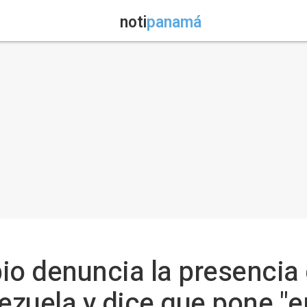
noti
panamá
io denuncia la presencia 
zuela y dice que pone "en