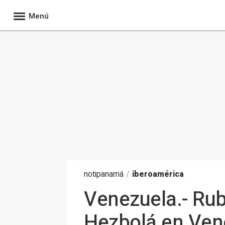
Menú
noti
panamá
/
iberoamérica
Venezuela.- Rub
Hezbolá en Vene