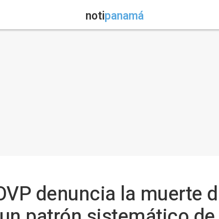
noti
panamá
OVP denuncia la muerte 
un patrón sistemático d