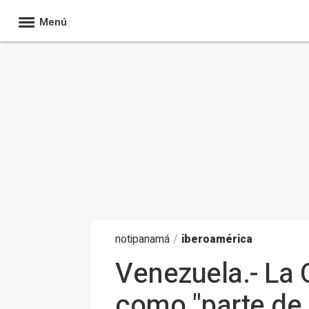
Menú
noti
panamá
/
iberoamérica
Venezuela.- La 
como "parte de 