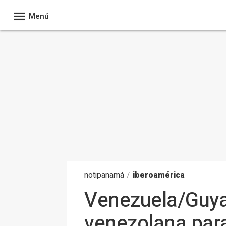
Menú
noti
panamá
/
iberoamérica
Venezuela/Guyana
venezolana para