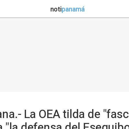
noti
panamá
.- La OEA tilda de "fasci
 "la defensa del Esequibo