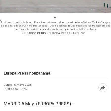
Archivo - Un avión de la aerolínea Aeroméxico en el aeropuerto Adolfo Suárez Madrid-Barajas,
a 2 de enero de 2024, en Madrid (España). UGT ha convocado una huelga de los trabajadores de
las torres de control de plataforma del aeropuerto Adolfo Suárez Madr
- RICARDO RUBIO - EUROPA PRESS - ARCHIVO
Europa Press notipanamá
Lunes, 5 mayo 2025
Publicado: 07:25
Abri
MADRID 5 May. (EUROPA PRESS) -