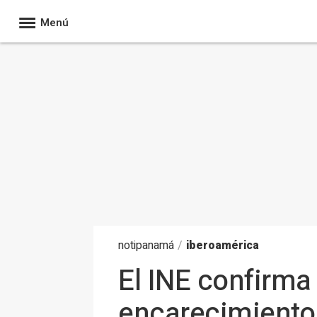
Menú
noti
panamá
/
iberoamérica
El INE confirma 
encarecimiento 