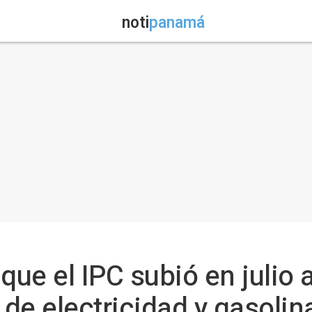
noti
panamá
que el IPC subió en julio a
de electricidad y gasolin