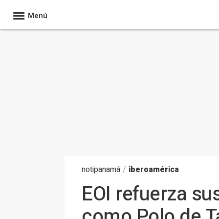
Menú
noti
panamá
/
iberoamérica
EOI refuerza su
como Polo de Ta