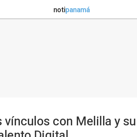
noti
panamá
s vínculos con Melilla y s
lento Digital