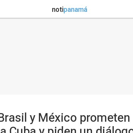
noti
panamá
 Brasil y México promete
a Cuba y piden un diálogo