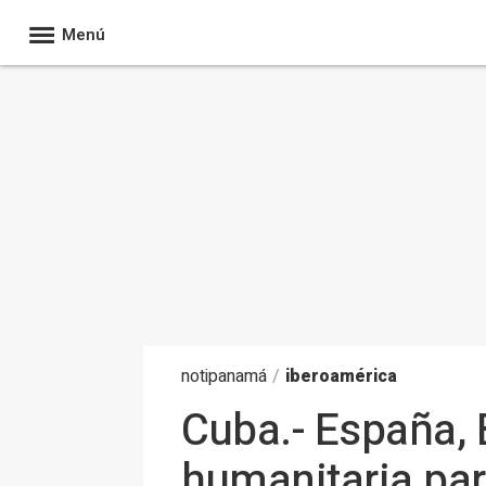
Menú
noti
panamá
/
iberoamérica
Cuba.- España,
humanitaria par