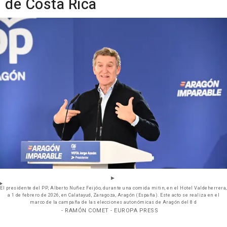
de Costa Rica
El presidente del PP, Alberto Nuñez Feijóo, durante una comida mitin, en el Hotel Valdeherrera,
a 1 de febrero de 2026, en Calatayud, Zaragoza, Aragón (España). Este acto se realiza en el
marco de la campaña de las elecciones autonómicas de Aragón del 8 d
- RAMÓN COMET - EUROPA PRESS