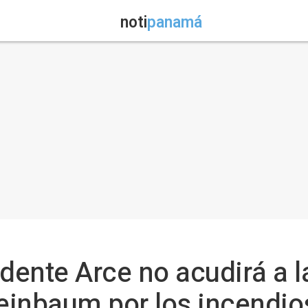
noti
panamá
sidente Arce no acudirá a 
einbaum por los incendio