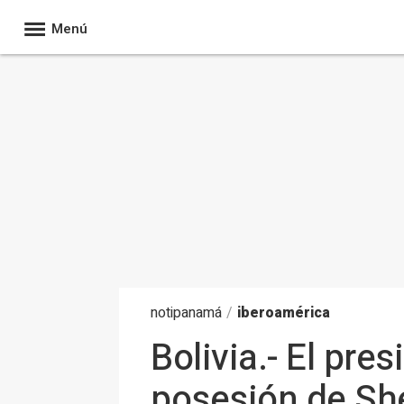
Menú
noti
panamá
/
iberoamérica
Bolivia.- El pre
posesión de Sh