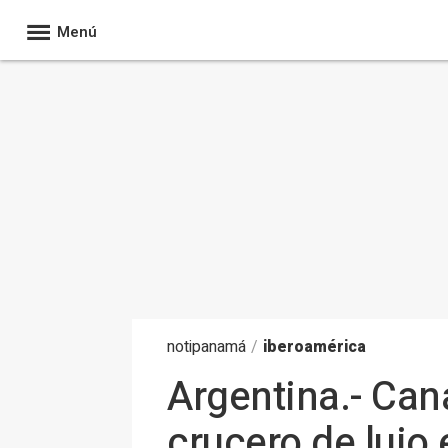
Menú
noti
panamá
/
iberoamérica
Argentina.- Cana
crucero de lujo