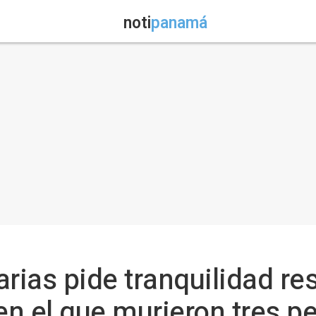
noti
panamá
rias pide tranquilidad re
 en el que murieron tres p