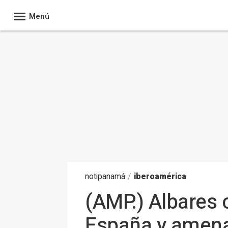
Menú
noti
panamá
/
iberoamérica
(AMP.) Albares 
España y amenaz