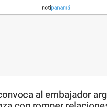
noti
panamá
convoca al embajador arg
a con romper relaciones 