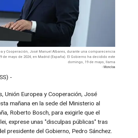
opea y Cooperación, José Manuel Albares, durante una comparecencia
 19 de mayo de 2024, en Madrid (España). El Gobierno ha decidido este
domingo, 19 de mayo, llama
- Moncloa
SS) -
es, Unión Europea y Cooperación, José
ta mañana en la sede del Ministerio al
a, Roberto Bosch, para exigirle que el
lei, exprese unas "disculpas públicas" tras
del presidente del Gobierno, Pedro Sánchez.