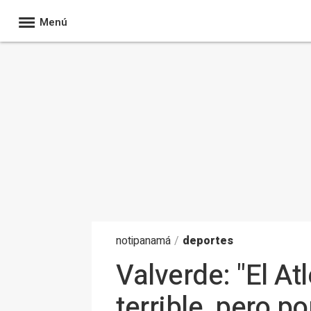
Menú
noti
panamá
/
deportes
Valverde: "El At
terrible, pero 