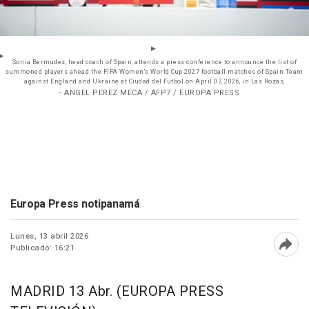
Sonia Bermudez, head coach of Spain, attends a press conference to announce the list of
summoned players ahead the FIFA Women's World Cup 2027 football matches of Spain Team
against England and Ukraine at Ciudad del Futbol on April 07, 2026, in Las Rozas,
- ANGEL PEREZ MECA / AFP7 / EUROPA PRESS
Europa Press notipanamá
Lunes, 13 abril 2026
Publicado: 16:21
Abri
MADRID 13 Abr. (EUROPA PRESS