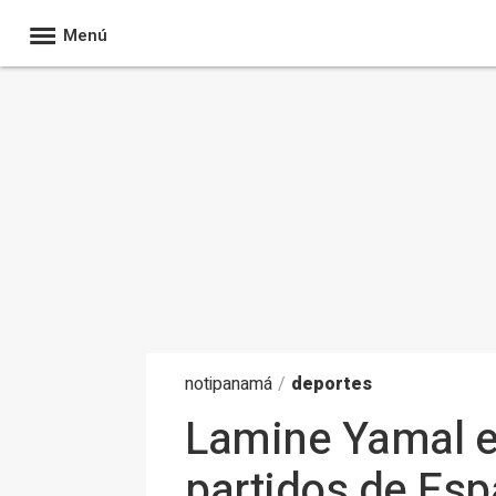
Menú
noti
panamá
/
deportes
Lamine Yamal es
partidos de Espa