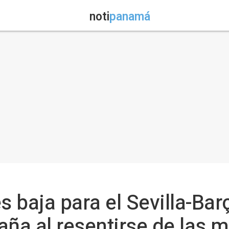
noti
panamá
 baja para el Sevilla-Barç
ña al resentirse de las m