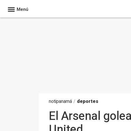
Menú
noti
panamá
/
deportes
El Arsenal golea
United