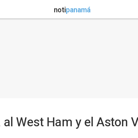
noti
panamá
 al West Ham y el Aston V